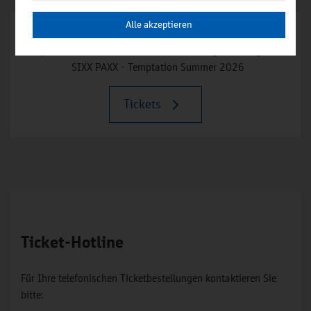
Alle akzeptieren
22
21:00 Uhr
Aug
Friedrich-Ebert-Halle - Hamburg / Harburg
SIXX PAXX - Temptation Summer 2026
Tickets
Ticket-Hotline
Für Ihre telefonischen Ticketbestellungen kontaktieren Sie
bitte: