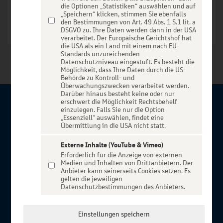
die Optionen „Statistiken“ auswählen und auf
„Speichern“ klicken, stimmen Sie ebenfalls
den Bestimmungen von Art. 49 Abs. 1 S.1 lit. a
DSGVO zu. Ihre Daten werden dann in der USA
verarbeitet. Der Europäische Gerichtshof hat
die USA als ein Land mit einem nach EU-
Standards unzureichenden
Datenschutzniveau eingestuft. Es besteht die
Möglichkeit, dass Ihre Daten durch die US-
Behörde zu Kontroll- und
Überwachungszwecken verarbeitet werden.
Darüber hinaus besteht keine oder nur
erschwert die Möglichkeit Rechtsbehelf
Über BBBank-Entertain
einzulegen. Falls Sie nur die Option
„Essenziell“ auswählen, findet eine
Übermittlung in die USA nicht statt.
Herzlich willkommen auf BBBank-Entertain, ein exklusiver
Service für alle Kunden der BBBank. Auf unserem einzigartigen
Externe Inhalte (YouTube & Vimeo)
Erforderlich für die Anzeige von externen
Portal finden Sie Tickets für atemberaubende Konzerte,
Medien und Inhalten von Drittanbietern. Der
Musicals und Shows, die Fußball-Bundesliga sowie die
Anbieter kann seinerseits Cookies setzen. Es
gelten die jeweiligen
Champions League und die Europa League.
Datenschutzbestimmungen des Anbieters.
MEHR ÜBER UNS
In Zusammenarbeit mit
Einstellungen speichern