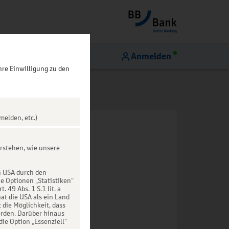
Anmelden
hre Einwilligung zu den
melden, etc.)
rstehen, wie unsere
n USA durch den
ie Optionen „Statistiken“
49 Abs. 1 S.1 lit. a
at die USA als ein Land
die Möglichkeit, dass
rden. Darüber hinaus
die Option „Essenziell“