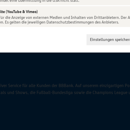
indet eine Übermittlung in die USA nicht statt.
lte (YouTube & Vimeo)
 für die Anzeige von externen Medien und Inhalten von Drittanbietern. Der A
en. Es gelten die jeweiligen Datenschutzbestimmungen des Anbieters.
Einstellungen speicher
ver Service für alle Kunden der BBBank. Auf unserem einzigartigen Po
icals und Shows, die Fußball-Bundesliga sowie die Champions League 