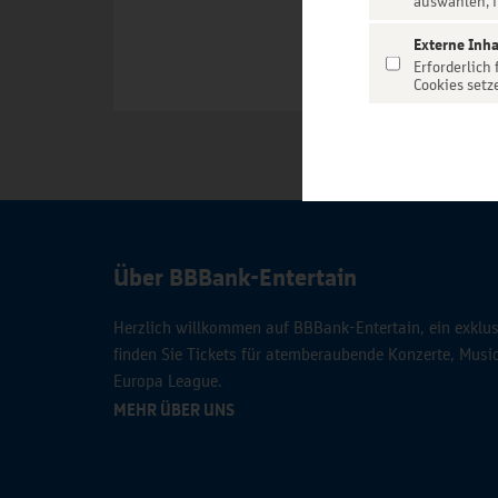
auswählen, f
Externe Inha
Erforderlich
Cookies setz
Über BBBank-Entertain
Herzlich willkommen auf BBBank-Entertain, ein exklusi
finden Sie Tickets für atemberaubende Konzerte, Mus
Europa League.
MEHR ÜBER UNS