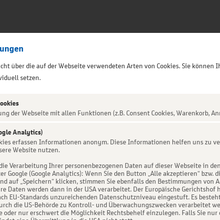
lungen
sicht über die auf der Webseite verwendeten Arten von Cookies. Sie können I
iduell setzen.
Cookies
ung der Webseite mit allen Funktionen (z.B. Consent Cookies, Warenkorb, An
ogle Analytics)
ALTUNG NICHT GEFUNDEN
okies erfassen Informationen anonym. Diese Informationen helfen uns zu ve
sere Website nutzen.
die Verarbeitung Ihrer personenbezogenen Daten auf dieser Webseite in de
er Google (Google Analytics): Wenn Sie den Button „Alle akzeptieren“ bzw. d
d auf „Speichern“ klicken, stimmen Sie ebenfalls den Bestimmungen von Art. 
re Daten werden dann in der USA verarbeitet. Der Europäische Gerichtshof h
ch EU-Standards unzureichenden Datenschutzniveau eingestuft. Es besteht 
urch die US-Behörde zu Kontroll- und Überwachungszwecken verarbeitet we
e oder nur erschwert die Möglichkeit Rechtsbehelf einzulegen. Falls Sie nur 