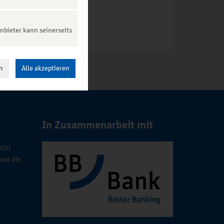
nbieter kann seinerseits
n
Alle akzeptieren
In Zusammenarbeit mit
rtal
und die