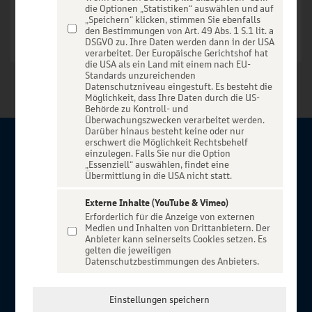
die Optionen „Statistiken“ auswählen und auf
„Speichern“ klicken, stimmen Sie ebenfalls
den Bestimmungen von Art. 49 Abs. 1 S.1 lit. a
DSGVO zu. Ihre Daten werden dann in der USA
verarbeitet. Der Europäische Gerichtshof hat
die USA als ein Land mit einem nach EU-
Standards unzureichenden
Datenschutzniveau eingestuft. Es besteht die
Möglichkeit, dass Ihre Daten durch die US-
Behörde zu Kontroll- und
Überwachungszwecken verarbeitet werden.
Darüber hinaus besteht keine oder nur
erschwert die Möglichkeit Rechtsbehelf
Über BBBank-Entertain
einzulegen. Falls Sie nur die Option
„Essenziell“ auswählen, findet eine
Übermittlung in die USA nicht statt.
Herzlich willkommen auf BBBank-Entertain, ein exklusiver
Service für alle Kunden der BBBank. Auf unserem einzigartigen
Externe Inhalte (YouTube & Vimeo)
Erforderlich für die Anzeige von externen
Portal finden Sie Tickets für atemberaubende Konzerte,
Medien und Inhalten von Drittanbietern. Der
Musicals und Shows, die Fußball-Bundesliga sowie die
Anbieter kann seinerseits Cookies setzen. Es
gelten die jeweiligen
Champions League und die Europa League.
Datenschutzbestimmungen des Anbieters.
MEHR ÜBER UNS
In Zusammenarbeit mit
Einstellungen speichern