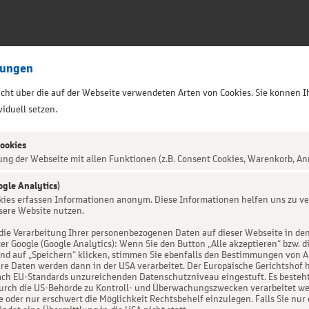
lungen
sicht über die auf der Webseite verwendeten Arten von Cookies. Sie können I
iduell setzen.
Cookies
ung der Webseite mit allen Funktionen (z.B. Consent Cookies, Warenkorb, An
ogle Analytics)
okies erfassen Informationen anonym. Diese Informationen helfen uns zu ve
victus Tour
sere Website nutzen.
die Verarbeitung Ihrer personenbezogenen Daten auf dieser Webseite in de
er Google (Google Analytics): Wenn Sie den Button „Alle akzeptieren“ bzw. d
d auf „Speichern“ klicken, stimmen Sie ebenfalls den Bestimmungen von Art. 
re Daten werden dann in der USA verarbeitet. Der Europäische Gerichtshof h
ch EU-Standards unzureichenden Datenschutzniveau eingestuft. Es besteht 
urch die US-Behörde zu Kontroll- und Überwachungszwecken verarbeitet we
e oder nur erschwert die Möglichkeit Rechtsbehelf einzulegen. Falls Sie nur 