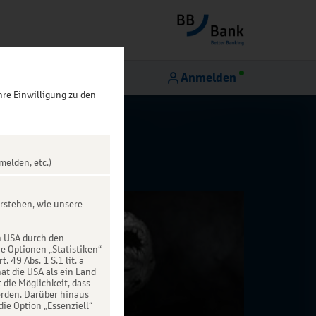
Anmelden
hre Einwilligung zu den
melden, etc.)
rstehen, wie unsere
n USA durch den
ie Optionen „Statistiken“
49 Abs. 1 S.1 lit. a
at die USA als ein Land
die Möglichkeit, dass
rden. Darüber hinaus
die Option „Essenziell“