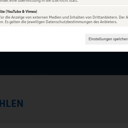
indet eine Übermittlung in die USA nicht statt.
lte (YouTube & Vimeo)
 für die Anzeige von externen Medien und Inhalten von Drittanbietern. Der A
en. Es gelten die jeweiligen Datenschutzbestimmungen des Anbieters.
Einstellungen speicher
HLEN