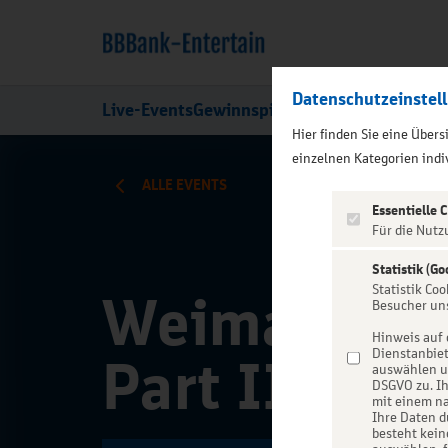
Datenschutzeinstel
Live-Events
Gewinnspiele
Über uns
Hier finden Sie eine Über
);">
einzelnen Kategorien indiv
ALLE EVENTS
Essentielle 
Für die Nutz
Statistik (Go
Statistik Co
Weimar - In
Besucher un
Hinweis auf 
Dienstanbiet
Part II
auswählen un
DSGVO zu. Ih
mit einem na
Ihre Daten d
besteht kein