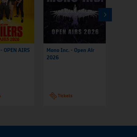
- OPEN AIRS
Mono Inc. - Open Air
Beyond 
2026
2026
s
Tickets
Tic