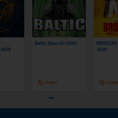
-
Baltic Open Air 2026
BROILERS 
 2026
2026
Tickets
Ticket