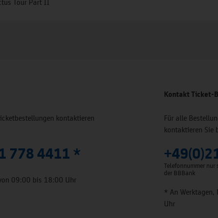
tus Tour Part II
Kontakt Ticket-B
Ticketbestellungen kontaktieren
Für alle Bestell
kontaktieren Sie 
1 778 4411 *
+49(0)2
Telefonnummer nur s
der BBBank
von 09:00 bis 18:00 Uhr
* An Werktagen, 
Uhr