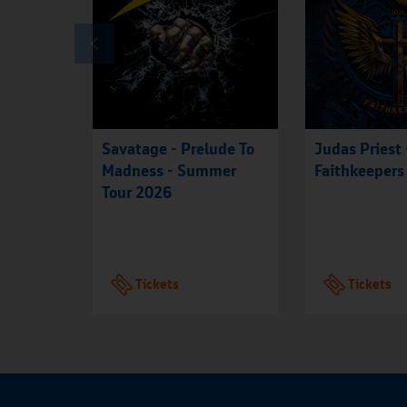
Savatage - Prelude To
Judas Priest 
Madness - Summer
Faithkeepers
Tour 2026
Tickets
Tickets