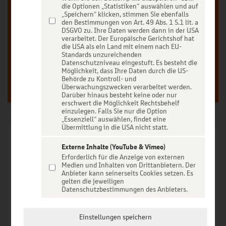
Unser Ticketverkauf ist exklusiv für Kunden der
die Optionen „Statistiken“ auswählen und auf
BBBanken vorbehalten.
„Speichern“ klicken, stimmen Sie ebenfalls
den Bestimmungen von Art. 49 Abs. 1 S.1 lit. a
DSGVO zu. Ihre Daten werden dann in der USA
verarbeitet. Der Europäische Gerichtshof hat
die USA als ein Land mit einem nach EU-
Anmelden
Registrieren
Standards unzureichenden
Datenschutzniveau eingestuft. Es besteht die
Möglichkeit, dass Ihre Daten durch die US-
Behörde zu Kontroll- und
Überwachungszwecken verarbeitet werden.
Darüber hinaus besteht keine oder nur
erschwert die Möglichkeit Rechtsbehelf
einzulegen. Falls Sie nur die Option
„Essenziell“ auswählen, findet eine
Übermittlung in die USA nicht statt.
Externe Inhalte (YouTube & Vimeo)
Erforderlich für die Anzeige von externen
Erleben Sie die meistgebuchte Dire Straits-Tribute-Band
Medien und Inhalten von Drittanbietern. Der
Anbieter kann seinerseits Cookies setzen. Es
Europas live!
gelten die jeweiligen
Datenschutzbestimmungen des Anbieters.
Im Vordergrund steht der Sound der um die Welt ging, mit
einer Gitarre die keiner von uns je vergessen wird. Wolfgang
Einstellungen speichern
Uhlich wird dabei von vielen fachkundigen Fans im In- und