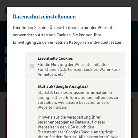
Datenschutzeinstellungen
Men
);">
Hier finden Sie eine Übersicht über die auf der Webseite
ALLE TERMINE
verwendeten Arten von Cookies. Sie können Ihre
Einwilligung zu den einzelnen Kategorien individuell setzen.
Dire Strats - A Tribute to
Dire Straits
Essentielle Cookies
Für die Nutzung der Webseite mit allen
Ev.-Luth. St. Markus-Kirche,
Funktionen (z.B. Consent Cookies, Warenkorb,
Anmelden, etc.)
Chemnitz
Statistik (Google Analytics)
Statistik Cookies erfassen Informationen
anonym. Diese Informationen helfen uns zu
verstehen, wie unsere Besucher unsere
Website nutzen.
Hinweis auf die Verarbeitung Ihrer
personenbezogenen Daten auf dieser
Jetzt anmelden oder registrieren
Webseite in den USA durch den
Dienstanbieter Google (Google Analytics):
Wenn Sie den Button „Alle akzeptieren“ bzw.