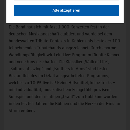
Ausland als bester Mark Knopfler Gitarren-Imitator
Alle akzeptieren
angesehen.
Die Band hat sich mit fast 1.000 Konzerten fest in der
deutschen Musiklandschaft etabliert und wurde bei dem
bundesweiten Tribute-Contests in Koblenz als beste der 100
teilnehmenden Tributebands ausgezeichnet. Durch enorme
Wandlungsfähigkeit wird ein Live-Programm für alte Kenner
und neue Fans geschaffen. Die Klassiker „Walk of Life“,
„Sultans of swing“ und „Brothers in Arms“ sind fester
Bestandteil des im Detail ausgearbeiteten Programms,
welches zu 100% live ist! Keine Hilfsmittel, keine Tricks –
mit Individualität, musikalischem Feingefühl, präzisem
Solospiel und dem richtigen „Draht“ zum Publikum wurden
in den letzten Jahren die Bühnen und die Herzen der Fans im
Sturm erobert.