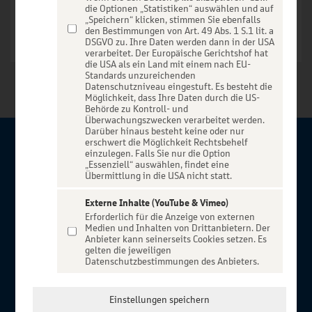
die Optionen „Statistiken“ auswählen und auf
„Speichern“ klicken, stimmen Sie ebenfalls
den Bestimmungen von Art. 49 Abs. 1 S.1 lit. a
DSGVO zu. Ihre Daten werden dann in der USA
verarbeitet. Der Europäische Gerichtshof hat
die USA als ein Land mit einem nach EU-
Standards unzureichenden
Datenschutzniveau eingestuft. Es besteht die
Möglichkeit, dass Ihre Daten durch die US-
Behörde zu Kontroll- und
Überwachungszwecken verarbeitet werden.
Darüber hinaus besteht keine oder nur
erschwert die Möglichkeit Rechtsbehelf
Über BBBank-Entertain
einzulegen. Falls Sie nur die Option
„Essenziell“ auswählen, findet eine
Übermittlung in die USA nicht statt.
Herzlich willkommen auf BBBank-Entertain, ein exklusiver
Service für alle Kunden der BBBank. Auf unserem einzigartigen
Externe Inhalte (YouTube & Vimeo)
Erforderlich für die Anzeige von externen
Portal finden Sie Tickets für atemberaubende Konzerte,
Medien und Inhalten von Drittanbietern. Der
Musicals und Shows, die Fußball-Bundesliga sowie die
Anbieter kann seinerseits Cookies setzen. Es
gelten die jeweiligen
Champions League und die Europa League.
Datenschutzbestimmungen des Anbieters.
MEHR ÜBER UNS
In Zusammenarbeit mit
Einstellungen speichern