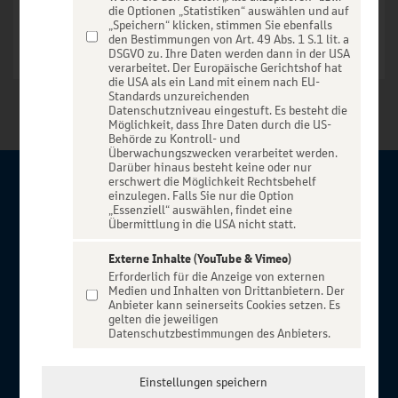
die Optionen „Statistiken“ auswählen und auf
„Speichern“ klicken, stimmen Sie ebenfalls
den Bestimmungen von Art. 49 Abs. 1 S.1 lit. a
DSGVO zu. Ihre Daten werden dann in der USA
verarbeitet. Der Europäische Gerichtshof hat
die USA als ein Land mit einem nach EU-
Standards unzureichenden
Datenschutzniveau eingestuft. Es besteht die
Möglichkeit, dass Ihre Daten durch die US-
Behörde zu Kontroll- und
Überwachungszwecken verarbeitet werden.
Darüber hinaus besteht keine oder nur
erschwert die Möglichkeit Rechtsbehelf
Über BBBank-Entertain
einzulegen. Falls Sie nur die Option
„Essenziell“ auswählen, findet eine
Übermittlung in die USA nicht statt.
Herzlich willkommen auf BBBank-Entertain, ein exklusiver
Service für alle Kunden der BBBank. Auf unserem einzigartigen
Externe Inhalte (YouTube & Vimeo)
Erforderlich für die Anzeige von externen
Portal finden Sie Tickets für atemberaubende Konzerte,
Medien und Inhalten von Drittanbietern. Der
Musicals und Shows, die Fußball-Bundesliga sowie die
Anbieter kann seinerseits Cookies setzen. Es
gelten die jeweiligen
Champions League und die Europa League.
Datenschutzbestimmungen des Anbieters.
MEHR ÜBER UNS
In Zusammenarbeit mit
Einstellungen speichern