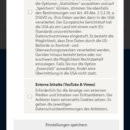
die Optionen „Statistiken“ auswählen und auf
„Speichern“ klicken, stimmen Sie ebenfalls
den Bestimmungen von Art. 49 Abs. 1 S.1 lit. a
DSGVO zu. Ihre Daten werden dann in der USA
verarbeitet. Der Europäische Gerichtshof hat
die USA als ein Land mit einem nach EU-
Standards unzureichenden
Datenschutzniveau eingestuft. Es besteht die
Möglichkeit, dass Ihre Daten durch die US-
Behörde zu Kontroll- und
Überwachungszwecken verarbeitet werden.
Darüber hinaus besteht keine oder nur
erschwert die Möglichkeit Rechtsbehelf
Über BBBank-Entertain
einzulegen. Falls Sie nur die Option
„Essenziell“ auswählen, findet eine
Übermittlung in die USA nicht statt.
Herzlich willkommen auf BBBank-Entertain, ein exklusiver
Service für alle Kunden der BBBank. Auf unserem einzigartigen
Externe Inhalte (YouTube & Vimeo)
Erforderlich für die Anzeige von externen
Portal finden Sie Tickets für atemberaubende Konzerte,
Medien und Inhalten von Drittanbietern. Der
Musicals und Shows, die Fußball-Bundesliga sowie die
Anbieter kann seinerseits Cookies setzen. Es
gelten die jeweiligen
Champions League und die Europa League.
Datenschutzbestimmungen des Anbieters.
MEHR ÜBER UNS
In Zusammenarbeit mit
Einstellungen speichern