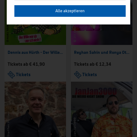
Alle akzeptieren
Dennis aus Hürth - Der Wille war da - nur ich nicht!
Reyhan Sahin und Ronya Othmann
Tickets ab € 41,90
Tickets ab € 12,34
Tickets
Tickets