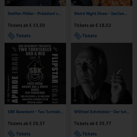
Steffen Möller - Präsident von Polschland
Weird Night Show - JanJan3000
Tickets ab € 33,50
Tickets ab € 18,02
Tickets
Tickets
SBK Basement - Two Turntables and a Mic Vol. 4
Wilfried Schmickler - Der tut's noch
Tickets ab € 29,37
Tickets ab € 35,77
Tickets
Tickets