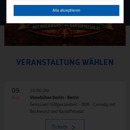
Alle akzeptieren
VERANSTALTUNG WÄHLEN
09
18:00 Uhr
Aug
Showbühne Berlin - Berlin
Genossen! Stillgestanden! - DDR - Comedy mit
Bockwurst und Kartoffelsalat
Tickets