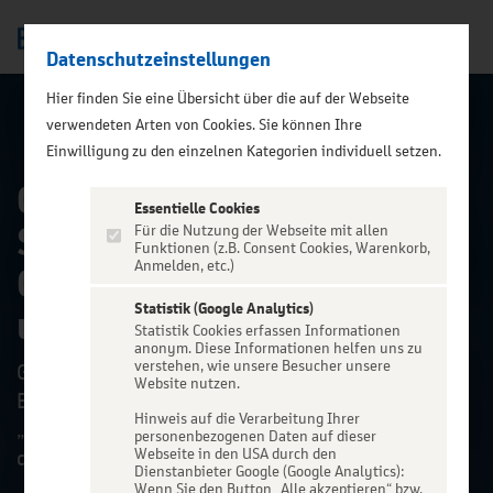
Datenschutzeinstellungen
Men
);">
Hier finden Sie eine Übersicht über die auf der Webseite
verwendeten Arten von Cookies. Sie können Ihre
ALLE EVENTS
Einwilligung zu den einzelnen Kategorien individuell setzen.
Genossen!
Essentielle Cookies
Stillgestanden! - DDR -
Für die Nutzung der Webseite mit allen
Funktionen (z.B. Consent Cookies, Warenkorb,
Anmelden, etc.)
Comedy mit Bockwurst
Statistik (Google Analytics)
und Kartoffelsalat
Statistik Cookies erfassen Informationen
anonym. Diese Informationen helfen uns zu
verstehen, wie unsere Besucher unsere
Genossen! Stillgestanden! – DDR-Comedy mit
Website nutzen.
Bockwurst und Kartoffelsalat
Hinweis auf die Verarbeitung Ihrer
„Vorwärts immer – Rückwärts nimmer!“ – nach
personenbezogenen Daten auf dieser
diesem Motto marschiert diese DDR...
Webseite in den USA durch den
Dienstanbieter Google (Google Analytics):
Wenn Sie den Button „Alle akzeptieren“ bzw.