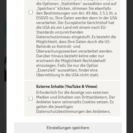
VERANSTALTUNGEN
die Optionen „Statistiken“ auswählen und auf
„Speichern“ klicken, stimmen Sie ebenfalls
den Bestimmungen von Art. 49 Abs. 1 S.1 lit. a
DSGVO zu. Ihre Daten werden dann in der USA
verarbeitet. Der Europäische Gerichtshof hat
die USA als ein Land mit einem nach EU-
Standards unzureichenden
Datenschutzniveau eingestuft. Es besteht die
Möglichkeit, dass Ihre Daten durch die US-
Behörde zu Kontroll- und
Überwachungszwecken verarbeitet werden.
Darüber hinaus besteht keine oder nur
erschwert die Möglichkeit Rechtsbehelf
einzulegen. Falls Sie nur die Option
„Essenziell“ auswählen, findet eine
Übermittlung in die USA nicht statt.
Externe Inhalte (YouTube & Vimeo)
Katzenclub Festival
Erforderlich für die Anzeige von externen
Medien und Inhalten von Drittanbietern. Der
Tickets ab € 47,25
Anbieter kann seinerseits Cookies setzen. Es
gelten die jeweiligen
Tickets
Datenschutzbestimmungen des Anbieters.
Einstellungen speichern