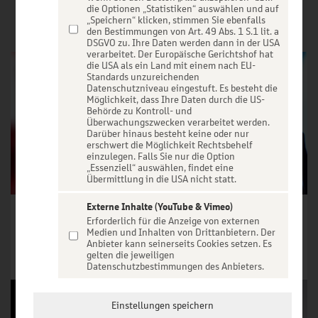
VERANSTALTUNGEN
die Optionen „Statistiken“ auswählen und auf
„Speichern“ klicken, stimmen Sie ebenfalls
den Bestimmungen von Art. 49 Abs. 1 S.1 lit. a
DSGVO zu. Ihre Daten werden dann in der USA
verarbeitet. Der Europäische Gerichtshof hat
die USA als ein Land mit einem nach EU-
Standards unzureichenden
Datenschutzniveau eingestuft. Es besteht die
Möglichkeit, dass Ihre Daten durch die US-
Behörde zu Kontroll- und
Überwachungszwecken verarbeitet werden.
Darüber hinaus besteht keine oder nur
erschwert die Möglichkeit Rechtsbehelf
einzulegen. Falls Sie nur die Option
„Essenziell“ auswählen, findet eine
Übermittlung in die USA nicht statt.
Externe Inhalte (YouTube & Vimeo)
Anka Zink - K.O. Komplimente
Manes Meckenstock - Lott Jonn....
Erforderlich für die Anzeige von externen
Medien und Inhalten von Drittanbietern. Der
Tickets ab € 19,00
Tickets ab € 18,88
Anbieter kann seinerseits Cookies setzen. Es
gelten die jeweiligen
Tickets
Tickets
Datenschutzbestimmungen des Anbieters.
Einstellungen speichern