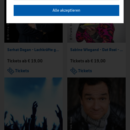
Alle akzeptieren
Serhat Dogan - Lachkräfte gesucht
Sabine Wiegand - Dat Rosi - Heiß wie Frittenfett!
Tickets ab € 19,00
Tickets ab € 19,00
Tickets
Tickets