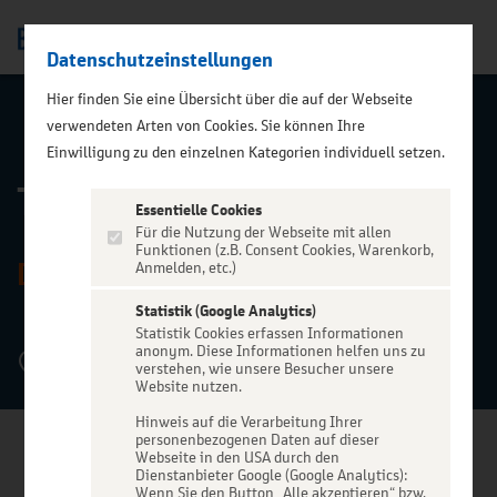
Datenschutzeinstellungen
Men
Hier finden Sie eine Übersicht über die auf der Webseite
verwendeten Arten von Cookies. Sie können Ihre
ZURÜCK ZUR STARTSEITE
Einwilligung zu den einzelnen Kategorien individuell setzen.
Theater an der Kö
Essentielle Cookies
Für die Nutzung der Webseite mit allen
Funktionen (z.B. Consent Cookies, Warenkorb,
DÜSSELDORF
Anmelden, etc.)
Statistik (Google Analytics)
Statistik Cookies erfassen Informationen
anonym. Diese Informationen helfen uns zu
In den Schadow Arkaden, 40212 Düsseldorf
verstehen, wie unsere Besucher unsere
Website nutzen.
Hinweis auf die Verarbeitung Ihrer
personenbezogenen Daten auf dieser
Webseite in den USA durch den
Dienstanbieter Google (Google Analytics):
Wenn Sie den Button „Alle akzeptieren“ bzw.