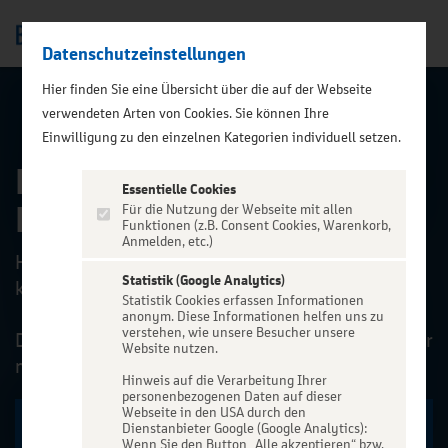
Datenschutzeinstellungen
Men
);">
Hier finden Sie eine Übersicht über die auf der Webseite
verwendeten Arten von Cookies. Sie können Ihre
ALLE EVENTS
Einwilligung zu den einzelnen Kategorien individuell setzen.
Highland Saga - Celtic
Essentielle Cookies
Night
Für die Nutzung der Webseite mit allen
Funktionen (z.B. Consent Cookies, Warenkorb,
Anmelden, etc.)
Highland Saga – Celtic Night: Rock, Pop und
Statistik (Google Analytics)
keltische Power unter freiem Himmel.
Statistik Cookies erfassen Informationen
anonym. Diese Informationen helfen uns zu
verstehen, wie unsere Besucher unsere
Die Highland Saga – Celtic Night bringt eines der
Website nutzen.
mitreißendsten Kon...
Hinweis auf die Verarbeitung Ihrer
personenbezogenen Daten auf dieser
Webseite in den USA durch den
Zu den Terminen
Dienstanbieter Google (Google Analytics):
Wenn Sie den Button „Alle akzeptieren“ bzw.