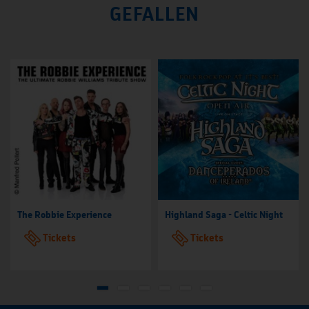
GEFALLEN
The Robbie Experience
Highland Saga - Celtic Night
Tickets
Tickets