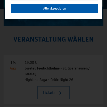
Alle akzeptieren
VERANSTALTUNG WÄHLEN
15
19:00 Uhr
Aug
Loreley Freilichtbühne - St. Goarshausen /
Loreley
Highland Saga - Celtic Night 26
Tickets