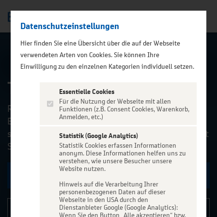
Datenschutzeinstellungen
Men
);">
Hier finden Sie eine Übersicht über die auf der Webseite
verwendeten Arten von Cookies. Sie können Ihre
ALLE EVENTS
Einwilligung zu den einzelnen Kategorien individuell setzen.
The Robbie Experience
Essentielle Cookies
Für die Nutzung der Webseite mit allen
Robbie Williams gehört zu den größten
Funktionen (z.B. Consent Cookies, Warenkorb,
Anmelden, etc.)
Entertainern unserer Zeit und ist spätestens seit
seinem letzten Album „The Heavy Entertainment
Statistik (Google Analytics)
Show“ und den um...
Statistik Cookies erfassen Informationen
anonym. Diese Informationen helfen uns zu
verstehen, wie unsere Besucher unsere
Website nutzen.
Zu den Terminen
Hinweis auf die Verarbeitung Ihrer
personenbezogenen Daten auf dieser
Webseite in den USA durch den
Dienstanbieter Google (Google Analytics):
Details
Wenn Sie den Button „Alle akzeptieren“ bzw.