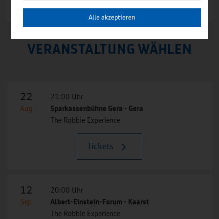
Alle akzeptieren
VERANSTALTUNG WÄHLEN
22
21:00 Uhr
Aug
Sparkassenbühne Gera - Gera
The Robbie Experience
Tickets
12
20:00 Uhr
Sep
Albert-Einstein-Forum - Kaarst
The Robbie Experience