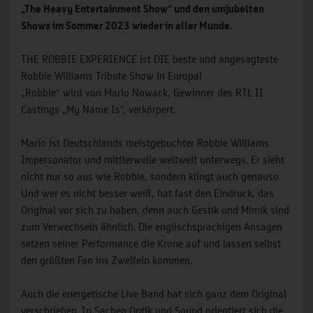
„The Heavy Entertainment Show“ und den umjubelten
Shows im Sommer 2023 wieder in aller Munde.
THE ROBBIE EXPERIENCE ist DIE beste und angesagteste
Robbie Williams Tribute Show in Europa!
„Robbie“ wird von Mario Nowack, Gewinner des RTL II
Castings „My Name Is“, verkörpert.
Mario ist Deutschlands meistgebuchter Robbie Williams
Impersonator und mittlerweile weltweit unterwegs. Er sieht
nicht nur so aus wie Robbie, sondern klingt auch genauso.
Und wer es nicht besser weiß, hat fast den Eindruck, das
Original vor sich zu haben, denn auch Gestik und Mimik sind
zum Verwechseln ähnlich. Die englischsprachigen Ansagen
setzen seiner Performance die Krone auf und lassen selbst
den größten Fan ins Zweifeln kommen.
Auch die energetische Live Band hat sich ganz dem Original
verschrieben. In Sachen Optik und Sound orientiert sich die