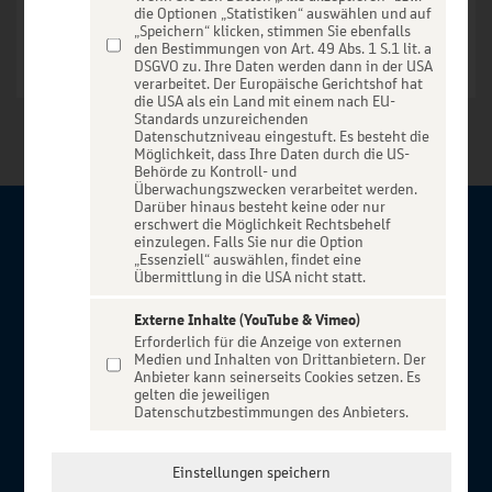
die Optionen „Statistiken“ auswählen und auf
„Speichern“ klicken, stimmen Sie ebenfalls
den Bestimmungen von Art. 49 Abs. 1 S.1 lit. a
DSGVO zu. Ihre Daten werden dann in der USA
verarbeitet. Der Europäische Gerichtshof hat
die USA als ein Land mit einem nach EU-
Standards unzureichenden
Datenschutzniveau eingestuft. Es besteht die
Möglichkeit, dass Ihre Daten durch die US-
Behörde zu Kontroll- und
Überwachungszwecken verarbeitet werden.
Darüber hinaus besteht keine oder nur
erschwert die Möglichkeit Rechtsbehelf
Über BBBank-Entertain
einzulegen. Falls Sie nur die Option
„Essenziell“ auswählen, findet eine
Übermittlung in die USA nicht statt.
Herzlich willkommen auf BBBank-Entertain, ein exklusiver
Service für alle Kunden der BBBank. Auf unserem einzigartigen
Externe Inhalte (YouTube & Vimeo)
Erforderlich für die Anzeige von externen
Portal finden Sie Tickets für atemberaubende Konzerte,
Medien und Inhalten von Drittanbietern. Der
Musicals und Shows, die Fußball-Bundesliga sowie die
Anbieter kann seinerseits Cookies setzen. Es
gelten die jeweiligen
Champions League und die Europa League.
Datenschutzbestimmungen des Anbieters.
MEHR ÜBER UNS
In Zusammenarbeit mit
Einstellungen speichern