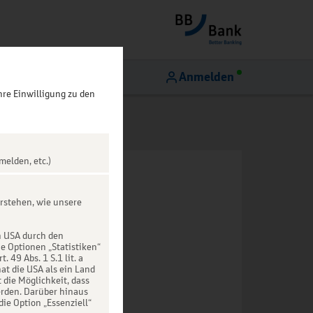
Anmelden
hre Einwilligung zu den
melden, etc.)
rstehen, wie unsere
n USA durch den
ie Optionen „Statistiken“
49 Abs. 1 S.1 lit. a
at die USA als ein Land
die Möglichkeit, dass
rden. Darüber hinaus
die Option „Essenziell“