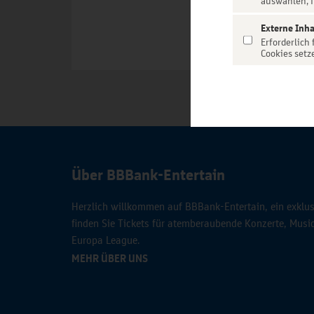
auswählen, f
Externe Inha
Erforderlich
Cookies setz
Über BBBank-Entertain
Herzlich willkommen auf BBBank-Entertain, ein exklusi
finden Sie Tickets für atemberaubende Konzerte, Mus
Europa League.
MEHR ÜBER UNS