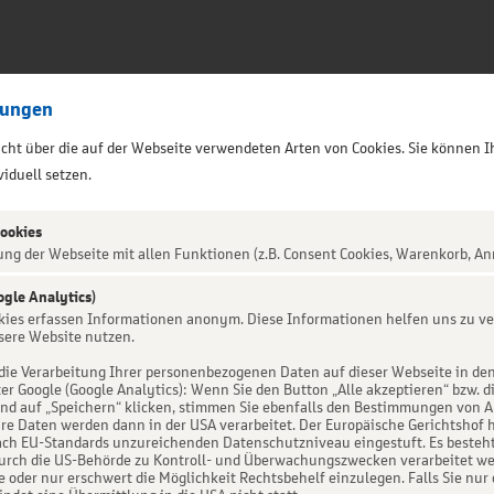
lungen
sicht über die auf der Webseite verwendeten Arten von Cookies. Sie können I
iduell setzen.
Cookies
ung der Webseite mit allen Funktionen (z.B. Consent Cookies, Warenkorb, An
ogle Analytics)
ALTUNG NICHT GEFUNDEN
okies erfassen Informationen anonym. Diese Informationen helfen uns zu ve
sere Website nutzen.
die Verarbeitung Ihrer personenbezogenen Daten auf dieser Webseite in de
er Google (Google Analytics): Wenn Sie den Button „Alle akzeptieren“ bzw. d
d auf „Speichern“ klicken, stimmen Sie ebenfalls den Bestimmungen von Art. 
re Daten werden dann in der USA verarbeitet. Der Europäische Gerichtshof h
ch EU-Standards unzureichenden Datenschutzniveau eingestuft. Es besteht 
urch die US-Behörde zu Kontroll- und Überwachungszwecken verarbeitet we
e oder nur erschwert die Möglichkeit Rechtsbehelf einzulegen. Falls Sie nur 