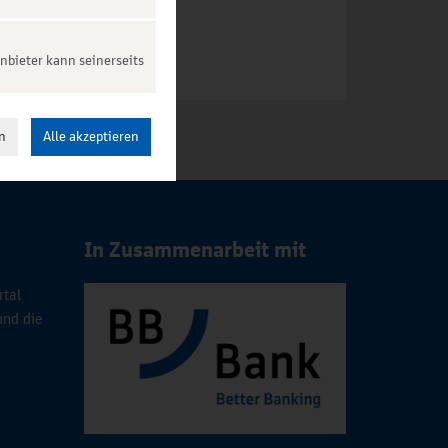
nbieter kann seinerseits
n
Alle akzeptieren
In Zusammenarbeit mit
rtal
und die