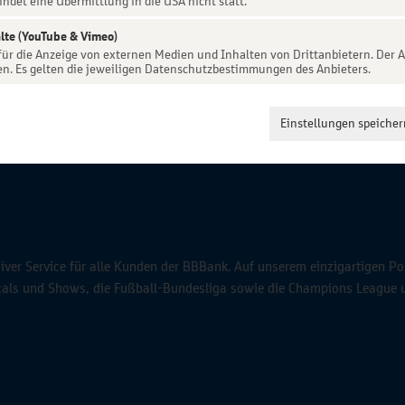
indet eine Übermittlung in die USA nicht statt.
lte (YouTube & Vimeo)
 für die Anzeige von externen Medien und Inhalten von Drittanbietern. Der A
en. Es gelten die jeweiligen Datenschutzbestimmungen des Anbieters.
Einstellungen speicher
ver Service für alle Kunden der BBBank. Auf unserem einzigartigen Po
icals und Shows, die Fußball-Bundesliga sowie die Champions League 