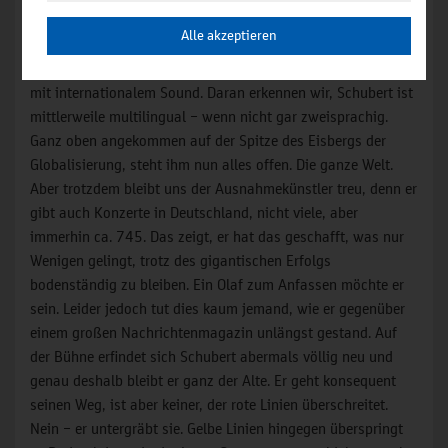
Anliegen.
Alle akzeptieren
Wie nebenbei schuf er mit dieser Frage einen Programmtitel
mit internationalem Sound. Daran erkennen wir, Schubert ist
mittlerweile multilingual – wenn nicht gar zweisprachig.
Ganz oben angekommen auf der Spitze des Eisbergs der
Globalisierung, steht ihm nun alles offen. Die ganze Welt.
Aber trotzdem bleibt uns der Ausnahmekünstler treu, denn er
gibt auch Konzerte in Deutschland, nicht viele, aber
immerhin ca. 745. Das zeigt, er hat das geschafft, was nur
Wenigen gelingt, trotz des gigantischen Erfolgs
bodenständig zu bleiben. Ein Olaf zum Anfassen möchte er
sein. Leider jedoch tut dies kaum jemand, wie er gegenüber
einem großen Nachrichtenmagazin unlängst gestand. Auf
der Bühne erfindet sich Schubert abermals völlig neu und
genau deshalb bleibt er ganz der Alte. Er geht konsequent
seinen Weg, ist aber keiner, der rote Linien überschreitet.
Nein – er untergräbt sie. Gelbe Linien hingegen überspringt