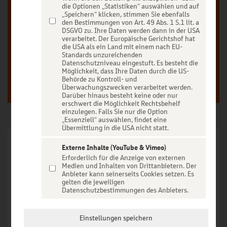
Unser Ticketverkauf ist exklusiv für Kunden der
die Optionen „Statistiken“ auswählen und auf
BBBanken vorbehalten.
„Speichern“ klicken, stimmen Sie ebenfalls
den Bestimmungen von Art. 49 Abs. 1 S.1 lit. a
DSGVO zu. Ihre Daten werden dann in der USA
verarbeitet. Der Europäische Gerichtshof hat
die USA als ein Land mit einem nach EU-
Anmelden
Registrieren
Standards unzureichenden
Datenschutzniveau eingestuft. Es besteht die
Möglichkeit, dass Ihre Daten durch die US-
Behörde zu Kontroll- und
Überwachungszwecken verarbeitet werden.
Darüber hinaus besteht keine oder nur
erschwert die Möglichkeit Rechtsbehelf
einzulegen. Falls Sie nur die Option
„Essenziell“ auswählen, findet eine
Übermittlung in die USA nicht statt.
Externe Inhalte (YouTube & Vimeo)
Erforderlich für die Anzeige von externen
Dass ein Gedankengigant wie Olaf Schubert auf alle Fragen
Medien und Inhalten von Drittanbietern. Der
Anbieter kann seinerseits Cookies setzen. Es
eine Antwort weiß, gilt als Grundschulwissen. Doch nun
gelten die jeweiligen
macht Schubert den nächsten großen Schritt. Er stellt
Datenschutzbestimmungen des Anbieters.
Fragen. Wichtige Fragen, wie eben jene – „Jetzt oder now?“.
Also eine Frage, die selbst Fragen stellt. Dass sich hierbei der
Einstellungen speichern
Schwanz ins Gesicht beißt, ist des Künstlers ureigenstes