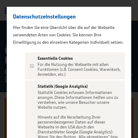
Datenschutzeinstellungen
Men
);">
Hier finden Sie eine Übersicht über die auf der Webseite
ALLE TERMINE
verwendeten Arten von Cookies. Sie können Ihre
Einwilligung zu den einzelnen Kategorien individuell setzen.
Olaf Schubert & seine
Freunde - Jetzt oder now!
Essentielle Cookies
Für die Nutzung der Webseite mit allen
QUARTERBACK Immobilien ARENA,
Funktionen (z.B. Consent Cookies, Warenkorb,
Anmelden, etc.)
Leipzig
Statistik (Google Analytics)
Statistik Cookies erfassen Informationen
anonym. Diese Informationen helfen uns zu
verstehen, wie unsere Besucher unsere
Website nutzen.
Hinweis auf die Verarbeitung Ihrer
personenbezogenen Daten auf dieser
Jetzt anmelden oder registrieren
Webseite in den USA durch den
Dienstanbieter Google (Google Analytics):
Wenn Sie den Button „Alle akzeptieren“ bzw.