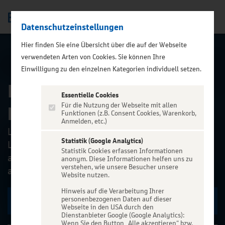
Datenschutzeinstellungen
Men
);">
Hier finden Sie eine Übersicht über die auf der Webseite
verwendeten Arten von Cookies. Sie können Ihre
ALLE EVENTS
Einwilligung zu den einzelnen Kategorien individuell setzen.
Depeche Mode on piano -
Essentielle Cookies
played by Thilo
Für die Nutzung der Webseite mit allen
Funktionen (z.B. Consent Cookies, Warenkorb,
Anmelden, etc.)
Liebhaber der britischen Synthie-Pop-/Rock-
Statistik (Google Analytics)
Legende DEPECHE MODE dürfen sich auf ein
Statistik Cookies erfassen Informationen
außergewöhnliches Klavierkonzert freuen: Thilo
anonym. Diese Informationen helfen uns zu
verstehen, wie unsere Besucher unsere
aus München interpr...
Website nutzen.
Hinweis auf die Verarbeitung Ihrer
personenbezogenen Daten auf dieser
Zu den Terminen
Webseite in den USA durch den
Dienstanbieter Google (Google Analytics):
Wenn Sie den Button „Alle akzeptieren“ bzw.