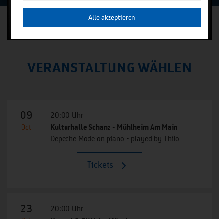
Alle akzeptieren
VERANSTALTUNG WÄHLEN
09
20:00 Uhr
Oct
Kulturhalle Schanz - Mühlheim Am Main
Depeche Mode on piano - played by Thilo
Tickets
23
20:00 Uhr